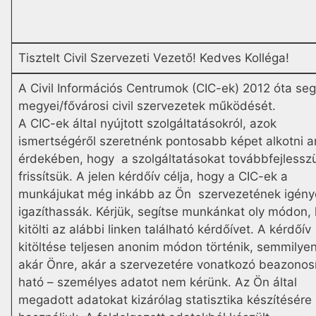
Tisztelt Civil Szervezeti Vezető! Kedves Kolléga!
A Civil Információs Centrumok (CIC-ek) 2012 óta segí
megyei/fővárosi civil szervezetek működését.
A CIC-ek által nyújtott szolgáltatásokról, azok
ismertségéről szeretnénk pontosabb képet alkotni 
érdekében, hogy a szolgáltatásokat továbbfejlessz
frissítsük. A jelen kérdőív célja, hogy a CIC-ek a
munkájukat még inkább az Ön szervezetének igény
igazíthassák. Kérjük, segítse munkánkat oly módon,
kitölti az alábbi linken található kérdőívet. A kérdőív
kitöltése teljesen anonim módon történik, semmilyen
akár Önre, akár a szervezetére vonatkozó beazonosí
ható – személyes adatot nem kérünk. Az Ön által
megadott adatokat kizárólag statisztika készítésére