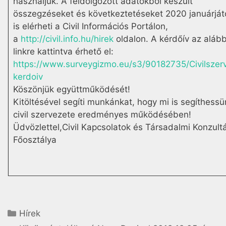
használjuk. A feldolgozott adatokból készült
összegzéseket és következtetéseket 2020 januárját
is elérheti a Civil Információs Portálon,
a
http://civil.info.hu/hirek
oldalon. A kérdőív az alább
linkre kattintva érhető el:
https://www.surveygizmo.eu/s3/90182735/Civilszerv
kerdoiv
Köszönjük együttműködését!
Kitöltésével segíti munkánkat, hogy mi is segíthessü
civil szervezete eredményes működésében!
Üdvözlettel,Civil Kapcsolatok és Társadalmi Konzult
Főosztálya
Hírek