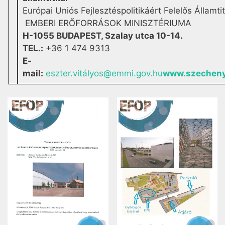
Európai Uniós Fejlesztéspolitikáért Felelős Államti
EMBERI ERŐFORRÁSOK MINISZTÉRIUMA
H-1055 BUDAPEST, Szalay utca 10-14.
TEL.:
+36 1 474 9313
E-
mail:
eszter.vitályos@emmi.gov.hu
www.szecheny