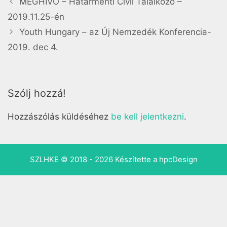
MEGHÍVÓ – Határmenti Civil Találkozó –
2019.11.25-én
Youth Hungary – az Új Nemzedék Konferencia-
2019. dec 4.
Szólj hozzá!
Hozzászólás küldéséhez
be kell jelentkezni
.
SZLHKE © 2018 - 2026 Készítette a
hpcDesign