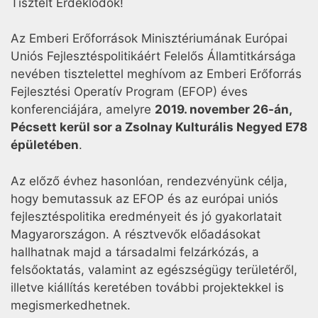
Tisztelt Érdeklődők!
Az Emberi Erőforrások Minisztériumának Európai
Uniós Fejlesztéspolitikáért Felelős Államtitkársága
nevében tisztelettel meghívom az Emberi Erőforrás
Fejlesztési Operatív Program (EFOP) éves
konferenciájára, amelyre
2019. november 26-án,
Pécsett kerül sor a Zsolnay Kulturális Negyed E78
épületében
.
Az előző évhez hasonlóan, rendezvényünk célja,
hogy bemutassuk az EFOP és az európai uniós
fejlesztéspolitika eredményeit és jó gyakorlatait
Magyarországon. A résztvevők előadásokat
hallhatnak majd a társadalmi felzárkózás, a
felsőoktatás, valamint az egészségügy területéről,
illetve kiállítás keretében további projektekkel is
megismerkedhetnek.