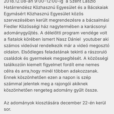
2018.12.08-án 9:00-12:00-ig a Szent László
Határrendész Közhasznú Egyesület és a Bácskaiak
Egymásért Közhasznú Egyesület közös
szervezésében került megrendezésre a bácsalmási
Fiedler Közösségi ház nagytermében a karácsonyi
adománygyűjtés. A délelőtti program vendége volt
a fiatalok körében ismert Nasz Dániel youtuber aki
számos videóval rendelkezik már a videó megosztó
oldalon. Elsődleges feladatának tekinti a rászoruló
családok és gyermekek megsegítését. A közösségi
találkozóin kiemelt figyelmet fordít eme nemes
célra és arra,hogy minél többen adakozzanak.
Ennek köszönhetően ezen a napon is szép
számmal jelentek meg a rajongói akiknek
köszönhetően rengeteg adomány gyűlt össze.
Az adományok kiosztására december 22-én kerül
sor.