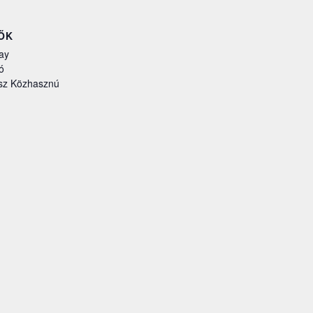
ŐK
ay
ó
sz Közhasznú